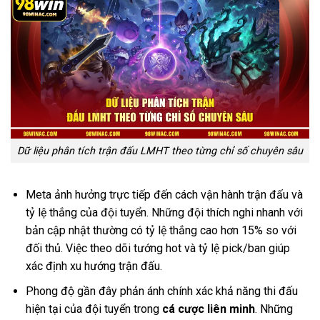
Dữ liệu phân tích trận đấu LMHT theo từng chỉ số chuyên sâu
Meta ảnh hưởng trực tiếp đến cách vận hành trận đấu và
tỷ lệ thắng của đội tuyển. Những đội thích nghi nhanh với
bản cập nhật thường có tỷ lệ thắng cao hơn 15% so với
đối thủ. Việc theo dõi tướng hot và tỷ lệ pick/ban giúp
xác định xu hướng trận đấu.
Phong độ gần đây phản ánh chính xác khả năng thi đấu
hiện tại của đội tuyển trong
cá cược liên minh
. Những