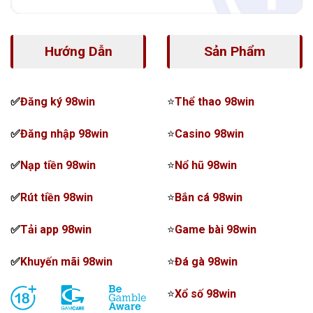
Hướng Dẫn
Sản Phẩm
✅
Đăng ký 98win
⭐
Thể thao 98win
✅
Đăng nhập 98win
⭐
Casino 98win
✅
Nạp tiền 98win
⭐
Nổ hũ 98win
✅
Rút tiền 98win
⭐
Bắn cá 98win
✅
Tải app 98win
⭐
Game bài 98win
✅
Khuyến mãi 98win
⭐
Đá gà 98win
⭐
Xổ số 98win