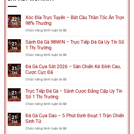
Xóc Đĩa Trực Tuyến – Bắt Cầu Thần Tốc Ăn Trọn
22
98% Thưởng
Th5
Chức năng bình luận bị tắt
ở
Xóc
Đĩa
Sảnh Đá Gà 98WIN – Trực Tiếp Đá Gà Uy Tín Số
21
Trực
1 Thị Trường
Th5
Tuyến
Chức năng bình luận bị tắt
ở
–
Sảnh
Bắt
Đá
Đá Gà Cựa Sắt 2026 – Sàn Chiến Kê Đỉnh Cao,
Cầu
21
Gà
Thần
Cược Cực Đã
Th5
98WIN
Tốc
Chức năng bình luận bị tắt
ở
–
Ăn
Đá
Trực
Trọn
Gà
Trực Tiếp Đá Gà – Sảnh Cược Đẳng Cấp Uy Tín
Tiếp
98%
21
Cựa
Đá
Số 1 Thị Trường
Thưởng
Th5
Sắt
Gà
Chức năng bình luận bị tắt
ở
2026
Uy
Trực
–
Tín
Tiếp
Đá Gà Cựa Dao – 5 Phút Định Đoạt 1 Trận Chiến
Sàn
Số
21
Đá
Chiến
Sinh Tử
1
Th5
Gà
Kê
Thị
Chức năng bình luận bị tắt
ở
–
Đỉnh
Trường
Đá