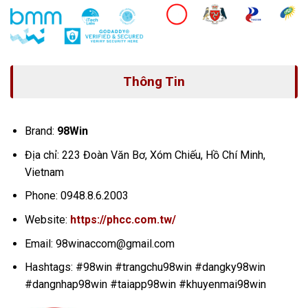
Thông Tin
Brand:
98Win
Địa chỉ: 223 Đoàn Văn Bơ, Xóm Chiếu, Hồ Chí Minh,
Vietnam
Phone: 0948.8.6.2003
Website:
https://phcc.com.tw/
Email:
98winaccom@gmail.com
Hashtags: #98win #trangchu98win #dangky98win
#dangnhap98win #taiapp98win #khuyenmai98win