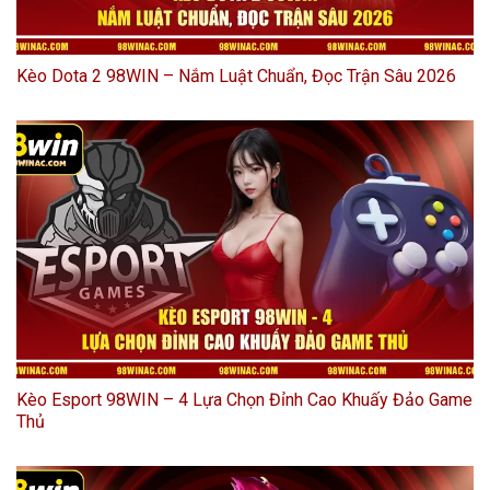
Kèo Dota 2 98WIN – Nắm Luật Chuẩn, Đọc Trận Sâu 2026
Kèo Esport 98WIN – 4 Lựa Chọn Đỉnh Cao Khuấy Đảo Game
Thủ