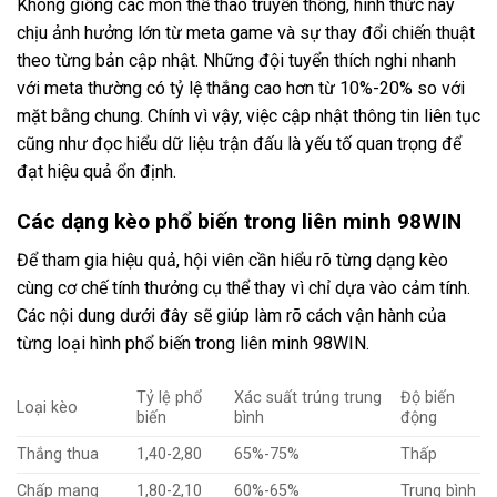
Không giống các môn thể thao truyền thống, hình thức này
chịu ảnh hưởng lớn từ meta game và sự thay đổi chiến thuật
theo từng bản cập nhật. Những đội tuyển thích nghi nhanh
với meta thường có tỷ lệ thắng cao hơn từ 10%-20% so với
mặt bằng chung. Chính vì vậy, việc cập nhật thông tin liên tục
cũng như đọc hiểu dữ liệu trận đấu là yếu tố quan trọng để
đạt hiệu quả ổn định.
Các dạng kèo phổ biến trong liên minh 98WIN
Để tham gia hiệu quả, hội viên cần hiểu rõ từng dạng kèo
cùng cơ chế tính thưởng cụ thể thay vì chỉ dựa vào cảm tính.
Các nội dung dưới đây sẽ giúp làm rõ cách vận hành của
từng loại hình phổ biến trong liên minh 98WIN.
Tỷ lệ phổ
Xác suất trúng trung
Độ biến
Loại kèo
biến
bình
động
Thắng thua
1,40-2,80
65%-75%
Thấp
Chấp mạng
1,80-2,10
60%-65%
Trung bình