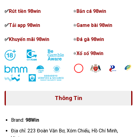
✅
Rút tiền 98win
⭐
Bắn cá 98win
✅
Tải app 98win
⭐
Game bài 98win
✅
Khuyến mãi 98win
⭐
Đá gà 98win
⭐
Xổ số 98win
Thông Tin
Brand:
98Win
Địa chỉ: 223 Đoàn Văn Bơ, Xóm Chiếu, Hồ Chí Minh,