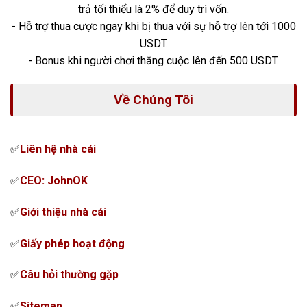
trả tối thiểu là 2% để duy trì vốn.
- Hỗ trợ thua cược ngay khi bị thua với sự hỗ trợ lên tới 1000
USDT.
- Bonus khi người chơi thắng cuộc lên đến 500 USDT.
Về Chúng Tôi
✅
Liên hệ nhà cái
✅
CEO: JohnOK
✅
Giới thiệu nhà cái
✅
Giấy phép hoạt động
✅
Câu hỏi thường gặp
✅
Sitemap