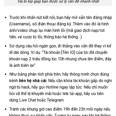
Vài bí kíp giúp bạn được xử lý vấn đề nhanh nhất
Trước khi nhấn nút kết nối, bạn hãy mở sẵn tên đăng nhập
(Username), số điện thoại đăng ký. Thêm vào đó là hình
ảnh/video chụp lại màn hình lỗi (mã giao dịch nạp/rút
tiền, vé cược bị lỗi, thông báo hệ thống…).
Sử dụng câu hỏi ngắn gọn, đi thẳng vào vấn đề thay vì kể
lể dài dòng. Ví dụ: “Tài khoản [Tên ID] của tôi đã chuyển
khoản nạp 2 triệu đồng lúc 10h nhưng chưa lên điểm, đây
là ảnh biên lai”.
Như bảng phân tích phía trên, hãy thông minh chọn đúng
kênh
liên hệ nhà cái
. Nếu cần khóa tài khoản gấp do nghi
ngờ bị hack, hãy gọi Hotline ngay lập tức. Nếu chỉ muốn
hỏi về thể lệ khuyến mãi hoặc link tải app, hãy ưu tiên
dùng Live Chat hoặc Telegram.
Tránh các khung giờ cao điểm 19h đến 23h mỗi ngày nếu
không thực sự khẩn cấp. Tương tự ngay sau khi hệ thống