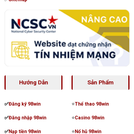
Hướng Dẫn
Sản Phẩm
✅
Đăng ký 98win
⭐
Thể thao 98win
✅
Đăng nhập 98win
⭐
Casino 98win
✅
Nạp tiền 98win
⭐
Nổ hũ 98win