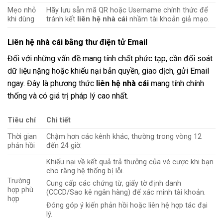
Mẹo nhỏ
Hãy lưu sẵn mã QR hoặc Username chính thức để
khi dùng
tránh kết
liên hệ nhà cái
nhầm tài khoản giả mạo.
Liên hệ nhà cái bằng thư điện tử Email
Đối với những vấn đề mang tính chất phức tạp, cần đối soát
dữ liệu nặng hoặc khiếu nại bản quyền, giao dịch, gửi Email
ngay. Đây là phương thức
liên hệ nhà cái
mang tính chính
thống và có giá trị pháp lý cao nhất.
Tiêu chí
Chi tiết
Thời gian
Chậm hơn các kênh khác, thường trong vòng 12
phản hồi
đến 24 giờ.
Khiếu nại về kết quả trả thưởng của vé cược khi bạn
cho rằng hệ thống bị lỗi.
Trường
Cung cấp các chứng từ, giấy tờ định danh
hợp phù
(CCCD/Sao kê ngân hàng) để xác minh tài khoản.
hợp
Đóng góp ý kiến phản hồi hoặc liên hệ hợp tác đại
lý.