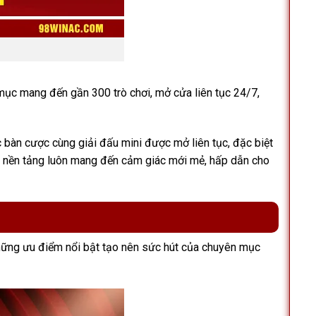
n mục mang đến gần 300 trò chơi, mở cửa liên tục 24/7,
 bàn cược cùng giải đấu mini được mở liên tục, đặc biệt
g, nền tảng luôn mang đến cảm giác mới mẻ, hấp dẫn cho
những ưu điểm nổi bật tạo nên sức hút của chuyên mục