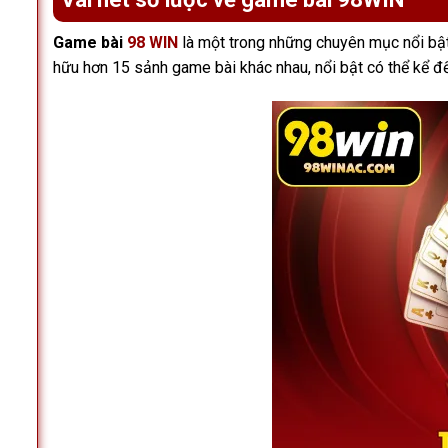
Game bài
98 WIN
là một trong những chuyên mục nổi bật 
hữu hơn 15 sảnh game bài khác nhau, nổi bật có thể kể đế