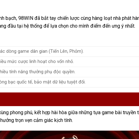
bạch, 98WIN đã bắt tay chiến lược cùng hàng loạt nhà phát hành 
ng đầu tại hệ thống để lựa chọn cho mình điểm đến ưng ý nhất.
ác dòng game dân gian (Tiến Lên, Phỏm).
hiều mức cược linh hoạt cho vốn nhỏ.
nhiều tính năng thưởng phụ độc quyền.
g bạc quốc tế, bảo mật dữ liệu tuyệt đối.
cùng phong phú, kết hợp hài hòa giữa những tựa game bài truyền t
ưởng trọn vẹn cảm giác kịch tính.