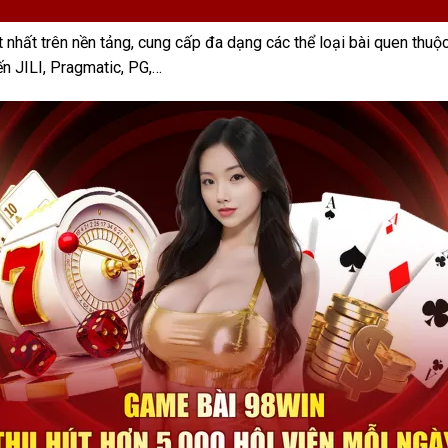
nhất trên nền tảng, cung cấp đa dạng các thể loại bài quen thuộc
n JILI, Pragmatic, PG,…