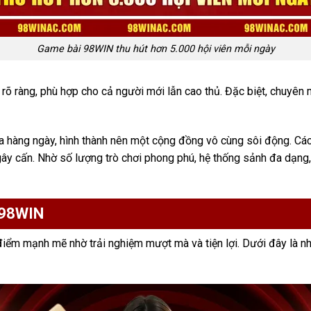
Game bài 98WIN thu hút hơn 5.000 hội viên mỗi ngày
ơi rõ ràng, phù hợp cho cả người mới lẫn cao thủ. Đặc biệt, chuyê
 hàng ngày, hình thành nên một cộng đồng vô cùng sôi động. Các
i gây cấn. Nhờ số lượng trò chơi phong phú, hệ thống sảnh đa dạn
i 98WIN
điểm mạnh mẽ nhờ trải nghiệm mượt mà và tiện lợi. Dưới đây là 