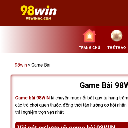
Skip
to
content
TRANG CHỦ
THỂ THAO
98win
»
Game Bài
Game Bài 98W
Game bài 98WIN
là chuyên mục nổi bật quy tụ hàng trăm
các trò chơi quen thuộc, đồng thời tận hưởng cơ hội nhận
trải nghiệm trọn vẹn nhất.
Vài nét sơ lược về game bài 98WIN