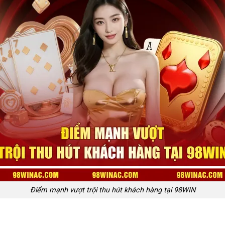
Điểm mạnh vượt trội thu hút khách hàng tại 98WIN