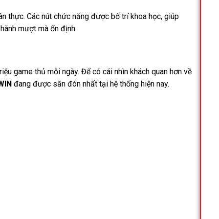
ân thực. Các nút chức năng được bố trí khoa học, giúp
 hành mượt mà ổn định.
riệu game thủ mỗi ngày. Để có cái nhìn khách quan hơn về
WIN
đang được săn đón nhất tại hệ thống hiện nay.