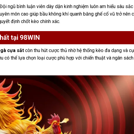
Đội ngũ bình luận viên dày dặn kinh nghiệm luôn am hiểu sâu sắc
chuyên môn cao giúp bầu không khí quanh băng ghế cổ vũ trở nên 
 quyết định chốt kèo chính xác.
nhất tại 98WIN
 gà cựa sắt
còn thu hút cược thủ nhờ hệ thống kèo đa dạng và cự
u có thể lựa chọn loại cược phù hợp với chiến thuật và ngân sác