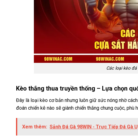
Các loại kèo đá
Kèo thắng thua truyền thống – Lựa chọn qu
Đây là loại kèo cơ bản nhưng luôn giữ sức nóng nhờ cách 
đoán chiến kê nào sẽ giành chiến thắng chung cuộc, phù h
Xem thêm:
Sảnh Đá Gà 98WIN - Trực Tiếp Đá Gà U