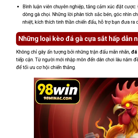
Bình luận viên chuyên nghiệp, tăng cảm xúc đặt cược: 
dòng gà chọi. Những lời phân tích sắc bén, góc nhìn 
nhiệt, kích thích tinh thần chiến đấu, hỗ trợ bạn đưa ra
Những loại kèo đá gà cựa sắt hấp dẫn 
Không chỉ gây ấn tượng bởi những trận đấu mãn nhãn,
đá
tiếp cận. Từ người mới nhập môn đến dân chơi lâu năm đề
để tối ưu cơ hội chiến thắng.