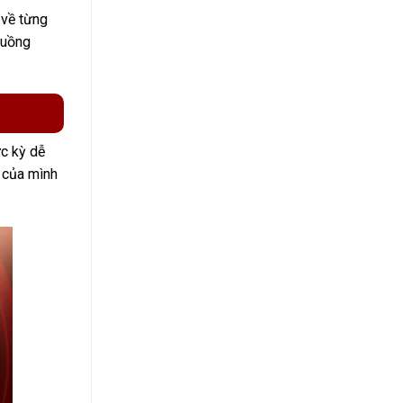
 về từng
cuồng
c kỳ dễ
h của mình