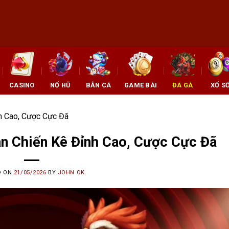
CASINO
NỔ HŨ
BẮN CÁ
GAME BÀI
ĐÁ GÀ
XỔ S
nh Cao, Cược Cực Đã
àn Chiến Kê Đỉnh Cao, Cược Cực Đã
D ON
21/05/2026
BY
JOHN OK