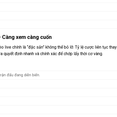
n – Càng xem càng cuốn
o live chính là “đặc sản” không thể bỏ lỡ. Tỷ lệ cược liên tục tha
ra quyết định nhanh và chính xác để chớp lấy thời cơ vàng.
trận đấu đang diễn biến.