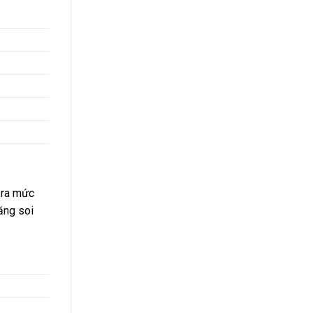
 ra mức
ăng soi