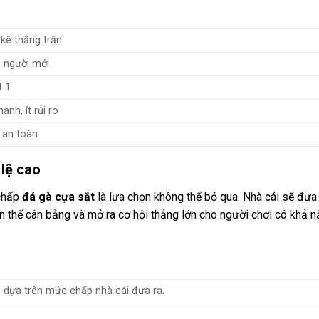
kê thắng trận
p người mới
1:1
anh, ít rủi ro
 an toàn
 lệ cao
 chấp
đá gà cựa sắt
là lựa chọn không thể bỏ qua. Nhà cái sẽ đưa
n thế cân bằng và mở ra cơ hội thắng lớn cho người chơi có khả n
 dựa trên mức chấp nhà cái đưa ra.