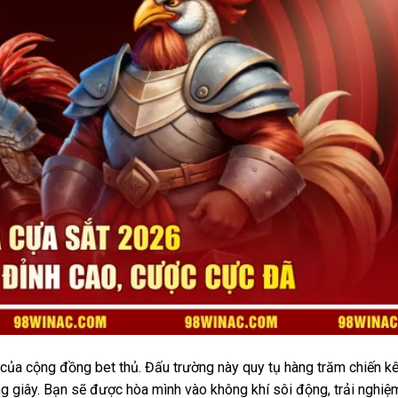
 của cộng đồng bet thủ. Đấu trường này quy tụ hàng trăm chiến k
ng giây. Bạn sẽ được hòa mình vào không khí sôi động, trải nghiệ