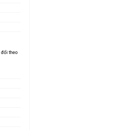
y đổi theo