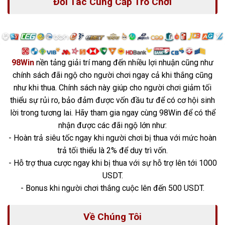
Đối Tác Cung Cấp Trò Chơi
98Win
nền tảng giải trí mang đến nhiều lợi nhuận cũng như
chính sách đãi ngộ cho người chơi ngay cả khi thắng cũng
như khi thua. Chính sách này giúp cho người chơi giảm tối
thiểu sự rủi ro, bảo đảm được vốn đầu tư để có cơ hội sinh
lời trong tương lai. Hãy tham gia ngay cùng 98Win để có thể
nhận được các đãi ngộ lớn như:
- Hoàn trả siêu tốc ngay khi người chơi bị thua với mức hoàn
trả tối thiểu là 2% để duy trì vốn.
- Hỗ trợ thua cược ngay khi bị thua với sự hỗ trợ lên tới 1000
USDT.
- Bonus khi người chơi thắng cuộc lên đến 500 USDT.
Về Chúng Tôi