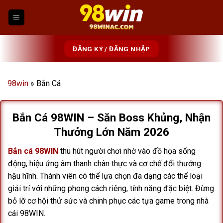
Skip
to
content
ĐĂNG KÝ / ĐĂNG NHẬP
98win
»
Bắn Cá
Bắn Cá 98WIN – Săn Boss Khủng, Nhận
Thưởng Lớn Năm 2026
Bắn cá 98WIN
thu hút người chơi nhờ vào đồ họa sống
động, hiệu ứng âm thanh chân thực và cơ chế đổi thưởng
hậu hĩnh. Thành viên có thể lựa chọn đa dạng các thể loại
giải trí với những phong cách riêng, tính năng đặc biệt. Đừng
bỏ lỡ cơ hội thử sức và chinh phục các tựa game trong nhà
cái 98WIN.