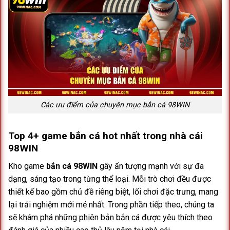
Các ưu điểm của chuyên mục bắn cá 98WIN
Top 4+ game bắn cá hot nhất trong nhà cái
98WIN
Kho game
bắn cá 98WIN
gây ấn tượng mạnh với sự đa
dạng, sáng tạo trong từng thể loại. Mỗi trò chơi đều được
thiết kế bao gồm chủ đề riêng biệt, lối chơi đặc trưng, mang
lại trải nghiệm mới mẻ nhất. Trong phần tiếp theo, chúng ta
sẽ khám phá những phiên bản bắn cá được yêu thích theo