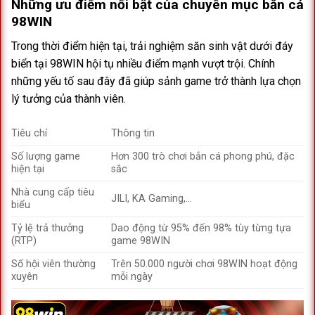
Những ưu điểm nổi bật của chuyên mục bắn cá
98WIN
Trong thời điểm hiện tại, trải nghiệm săn sinh vật dưới đáy
biển tại 98WIN hội tụ nhiều điểm mạnh vượt trội. Chính
những yếu tố sau đây đã giúp sảnh game trở thành lựa chọn
lý tưởng của thành viên.
Tiêu chí
Thông tin
Số lượng game
Hơn 300 trò chơi bắn cá phong phú, đặc
hiện tại
sắc
Nhà cung cấp tiêu
JILI, KA Gaming,…
biểu
Tỷ lệ trả thưởng
Dao động từ 95% đến 98% tùy từng tựa
(RTP)
game 98WIN
Số hội viên thường
Trên 50.000 người chơi 98WIN hoạt động
xuyên
mỗi ngày