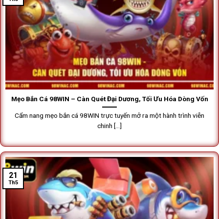
Mẹo Bắn Cá 98WIN – Càn Quét Đại Dương, Tối Ưu Hóa Dòng Vốn
Cẩm nang mẹo bắn cá 98WIN trực tuyến mở ra một hành trình viễn
chinh [...]
21
Th5