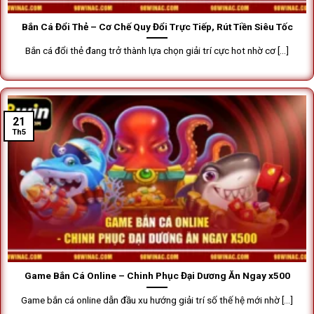
Bắn Cá Đổi Thẻ – Cơ Chế Quy Đổi Trực Tiếp, Rút Tiền Siêu Tốc
Bắn cá đổi thẻ đang trở thành lựa chọn giải trí cực hot nhờ cơ [...]
21
Th5
Game Bắn Cá Online – Chinh Phục Đại Dương Ăn Ngay x500
Game bắn cá online dẫn đầu xu hướng giải trí số thế hệ mới nhờ [...]