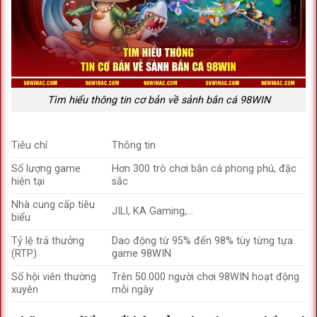
Tìm hiểu thông tin cơ bản về sảnh bắn cá 98WIN
Tiêu chí
Thông tin
Số lượng game
Hơn 300 trò chơi bắn cá phong phú, đặc
hiện tại
sắc
Nhà cung cấp tiêu
JILI, KA Gaming,…
biểu
Tỷ lệ trả thưởng
Dao động từ 95% đến 98% tùy từng tựa
(RTP)
game 98WIN
Số hội viên thường
Trên 50.000 người chơi 98WIN hoạt động
xuyên
mỗi ngày