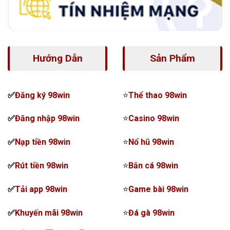
Hướng Dẫn
Sản Phẩm
✅
Đăng ký 98win
⭐
Thể thao 98win
✅
Đăng nhập 98win
⭐
Casino 98win
✅
Nạp tiền 98win
⭐
Nổ hũ 98win
✅
Rút tiền 98win
⭐
Bắn cá 98win
✅
Tải app 98win
⭐
Game bài 98win
✅
Khuyến mãi 98win
⭐
Đá gà 98win