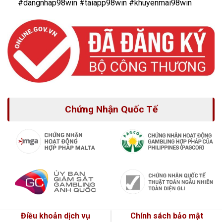
#dangnhap98win #taiapp98win #khuyenmai98win
Chứng Nhận Quốc Tế
Điều khoản dịch vụ
Chính sách bảo mật