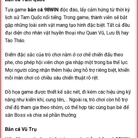
Tựa game
bắn cá 98WIN
độc đáo, lấy cảm hứng từ thời kỳ
lịch sử Tam Quốc nổi tiếng. Trong game, thành viên sẽ bắt
gặp những loài sinh vật mang tạo hình đặc biệt. Tất cả đều
đại diện cho nhân vật huyền thoại như Quan Vũ, Lưu Bị hay
Tào Tháo.
Điểm đặc sắc của trò chơi nằm ở cơ chế chiến đấu theo
phe, cho phép hội viên chọn gia nhập một trong ba thế lực.
Mọi người cũng nhận thêm hiệu ứng hỗ trợ riêng biệt, khiến
mỗi màn chơi có chiều sâu chiến thuật rõ rệt.
Đồ họa game được thiết kế sắc nét, đi kèm các hiệu ứng kỹ
năng như kiếm khí, cung tên,… Ngoài ra, trò chơi còn hỗ trợ
chế độ tham gia theo nhóm, có thể hợp tác cùng bạn bè để
săn Boss và chia sẻ phần thưởng.
Bắn cá Vũ Trụ