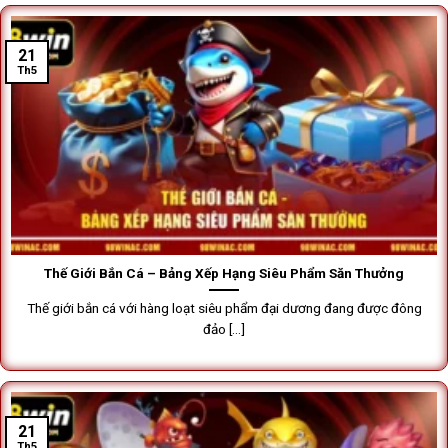
21
Th5
Thế Giới Bắn Cá – Bảng Xếp Hạng Siêu Phẩm Săn Thưởng
Thế giới bắn cá với hàng loạt siêu phẩm đại dương đang được đông
đảo [...]
21
Th5