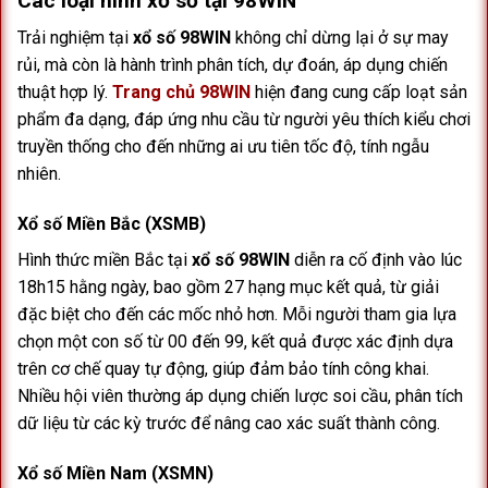
Các loại hình xổ số tại 98WIN
Trải nghiệm tại
xổ số 98WIN
không chỉ dừng lại ở sự may
rủi, mà còn là hành trình phân tích, dự đoán, áp dụng chiến
thuật hợp lý.
Trang chủ 98WIN
hiện đang cung cấp loạt sản
phẩm đa dạng, đáp ứng nhu cầu từ người yêu thích kiểu chơi
truyền thống cho đến những ai ưu tiên tốc độ, tính ngẫu
nhiên.
Xổ số Miền Bắc (XSMB)
Hình thức miền Bắc tại
xổ số 98WIN
diễn ra cố định vào lúc
18h15 hằng ngày, bao gồm 27 hạng mục kết quả, từ giải
đặc biệt cho đến các mốc nhỏ hơn. Mỗi người tham gia lựa
chọn một con số từ 00 đến 99, kết quả được xác định dựa
trên cơ chế quay tự động, giúp đảm bảo tính công khai.
Nhiều hội viên thường áp dụng chiến lược soi cầu, phân tích
dữ liệu từ các kỳ trước để nâng cao xác suất thành công.
Xổ số Miền Nam (XSMN)