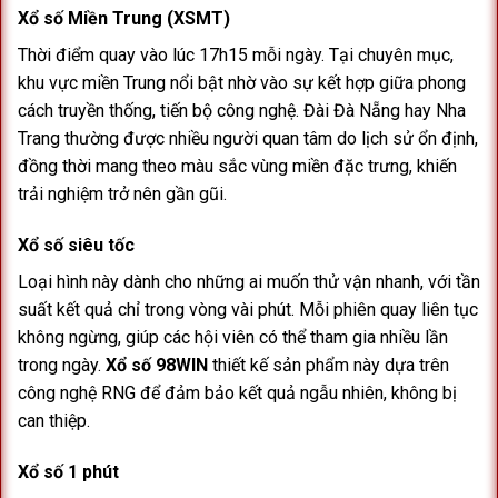
Xổ số Miền Trung (XSMT)
Thời điểm quay vào lúc 17h15 mỗi ngày. Tại chuyên mục,
khu vực miền Trung nổi bật nhờ vào sự kết hợp giữa phong
cách truyền thống, tiến bộ công nghệ. Đài Đà Nẵng hay Nha
Trang thường được nhiều người quan tâm do lịch sử ổn định,
đồng thời mang theo màu sắc vùng miền đặc trưng, khiến
trải nghiệm trở nên gần gũi.
Xổ số siêu tốc
Loại hình này dành cho những ai muốn thử vận nhanh, với tần
suất kết quả chỉ trong vòng vài phút. Mỗi phiên quay liên tục
không ngừng, giúp các hội viên có thể tham gia nhiều lần
trong ngày.
Xổ số 98WIN
thiết kế sản phẩm này dựa trên
công nghệ RNG để đảm bảo kết quả ngẫu nhiên, không bị
can thiệp.
Xổ số 1 phút