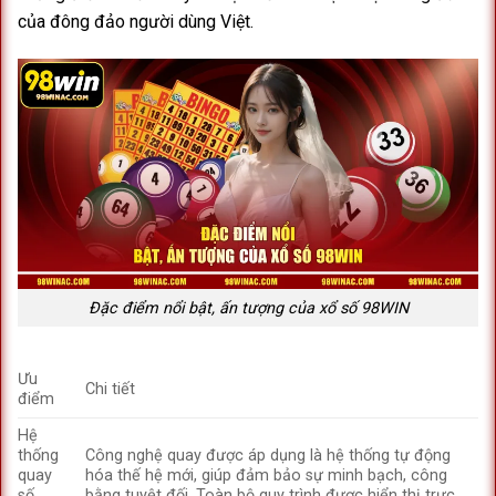
của đông đảo người dùng Việt.
Đặc điểm nổi bật, ấn tượng của xổ số 98WIN
Ưu
Chi tiết
điểm
Hệ
thống
Công nghệ quay được áp dụng là hệ thống tự động
quay
hóa thế hệ mới, giúp đảm bảo sự minh bạch, công
số
bằng tuyệt đối. Toàn bộ quy trình được hiển thị trực