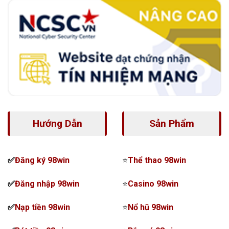
Hướng Dẫn
Sản Phẩm
✅
Đăng ký 98win
⭐
Thể thao 98win
✅
Đăng nhập 98win
⭐
Casino 98win
✅
Nạp tiền 98win
⭐
Nổ hũ 98win