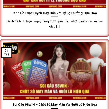
Đánh Đề Trực Tuyến Gay Cấn Với Tỷ Lệ Thưởng Cực Cao
Đánh đề trực tuyến ngày càng được yêu thích nhờ thao tác nhanh và
giao [...]
21
Th5
Soi Cầu 98WIN – Chốt Số May Mắn Và Nuôi Lô Hiệu Quả