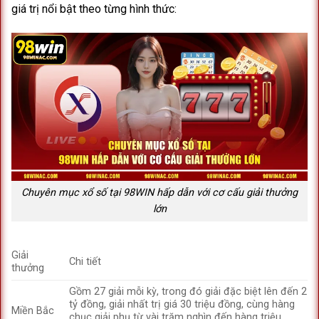
giá trị nổi bật theo từng hình thức:
Chuyên mục xổ số tại 98WIN hấp dẫn với cơ cấu giải thưởng
lớn
Giải
Chi tiết
thưởng
Gồm 27 giải mỗi kỳ, trong đó giải đặc biệt lên đến 2
tỷ đồng, giải nhất trị giá 30 triệu đồng, cùng hàng
Miền Bắc
chục giải phụ từ vài trăm nghìn đến hàng triệu