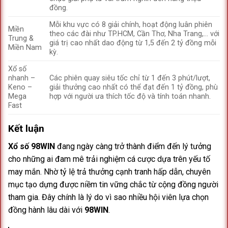
đồng.
Mỗi khu vực có 8 giải chính, hoạt động luân phiên
Miền
theo các đài như TP.HCM, Cần Thơ, Nha Trang,… với
Trung &
giá trị cao nhất dao động từ 1,5 đến 2 tỷ đồng mỗi
Miền Nam
kỳ.
Xổ số
nhanh –
Các phiên quay siêu tốc chỉ từ 1 đến 3 phút/lượt,
Keno –
giải thưởng cao nhất có thể đạt đến 1 tỷ đồng, phù
Mega
hợp với người ưa thích tốc độ và tính toán nhanh.
Fast
Kết luận
Xổ số 98WIN
đang ngày càng trở thành điểm đến lý tưởng
cho những ai đam mê trải nghiệm cá cược dựa trên yếu tố
may mắn. Nhờ tỷ lệ trả thưởng cạnh tranh hấp dẫn, chuyên
mục tạo dựng được niềm tin vững chắc từ cộng đồng người
tham gia. Đây chính là lý do vì sao nhiều hội viên lựa chọn
đồng hành lâu dài với
98WIN
.