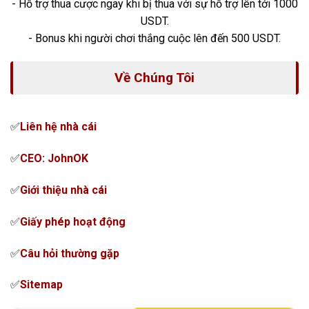
- Hỗ trợ thua cược ngay khi bị thua với sự hỗ trợ lên tới 1000
USDT.
- Bonus khi người chơi thắng cuộc lên đến 500 USDT.
Về Chúng Tôi
✅
Liên hệ nhà cái
✅
CEO: JohnOK
✅
Giới thiệu nhà cái
✅
Giấy phép hoạt động
✅
Câu hỏi thường gặp
✅
Sitemap