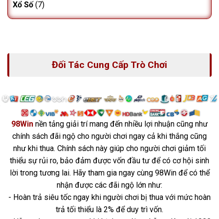
Xổ Số
(7)
Đối Tác Cung Cấp Trò Chơi
98Win
nền tảng giải trí mang đến nhiều lợi nhuận cũng như
chính sách đãi ngộ cho người chơi ngay cả khi thắng cũng
như khi thua. Chính sách này giúp cho người chơi giảm tối
thiểu sự rủi ro, bảo đảm được vốn đầu tư để có cơ hội sinh
lời trong tương lai. Hãy tham gia ngay cùng 98Win để có thể
nhận được các đãi ngộ lớn như:
- Hoàn trả siêu tốc ngay khi người chơi bị thua với mức hoàn
trả tối thiểu là 2% để duy trì vốn.