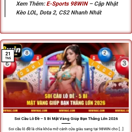
Xem Thêm:
E-Sports 98WIN
– Cập Nhật
Kèo LOL, Dota 2, CS2 Nhanh Nhất
21
Th5
Soi Cầu Lô Đề – 5 Bí Mật Vàng Giúp Bạn Thắng Lớn 2026
Soi cầu lô đề là chìa khóa mở cánh cửa giàu sang tại 98WIN cho [...]