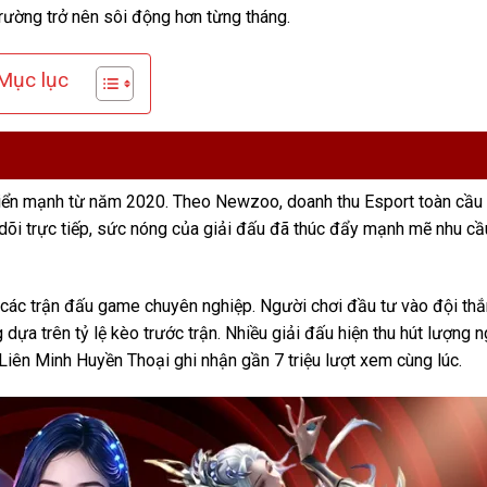
trường trở nên sôi động hơn từng tháng.
Mục lục
triển mạnh từ năm 2020. Theo Newzoo, doanh thu Esport toàn cầu
 dõi trực tiếp, sức nóng của giải đấu đã thúc đẩy mạnh mẽ nhu c
 các trận đấu game chuyên nghiệp. Người chơi đầu tư vào đội thắ
ựa trên tỷ lệ kèo trước trận. Nhiều giải đấu hiện thu hút lượng 
iên Minh Huyền Thoại ghi nhận gần 7 triệu lượt xem cùng lúc.