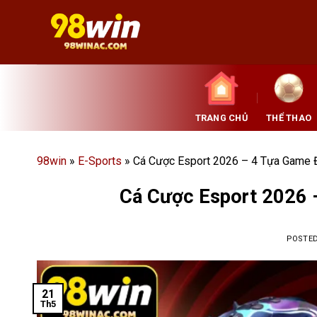
Skip
to
content
TRANG CHỦ
THỂ THAO
98win
»
E-Sports
»
Cá Cược Esport 2026 – 4 Tựa Game Đ
Cá Cược Esport 2026 
POSTE
21
Th5