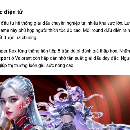
c điện tử
ầu tư hệ thống giải đấu chuyên nghiệp tại nhiều khu vực lớn. L
me này phù hợp người thích tốc độ cao. Mỗi round đấu diễn ra n
rất được ưa chuộng.
Paper Rex từng thắng liên tiếp 8 trận dù bị đánh giá thấp hơn. Nhữn
sport
ở Valorant còn hấp dẫn nhờ tần suất giải đấu dày đặc. Ngư
iúp thị trường luôn giữ sức nóng cao.