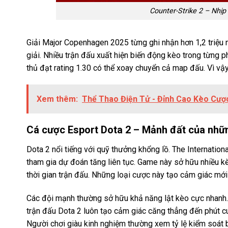
Counter-Strike 2 – Nhịp 
Giải Major Copenhagen 2025 từng ghi nhận hơn 1,2 triệu n
giải. Nhiều trận đấu xuất hiện biến động kèo trong từng 
thủ đạt rating 1.30 có thể xoay chuyển cả map đấu. Vì vậy
Xem thêm:
Thể Thao Điện Tử - Đỉnh Cao Kèo Cượ
Cá cược Esport Dota 2 – Mảnh đất của nhữ
Dota 2 nổi tiếng với quỹ thưởng khổng lồ. The Internatio
tham gia dự đoán tăng liên tục. Game này sở hữu nhiều k
thời gian trận đấu. Những loại cược này tạo cảm giác mới
Các đội mạnh thường sở hữu khả năng lật kèo cực nhanh. 
trận đấu Dota 2 luôn tạo cảm giác căng thẳng đến phút c
Người chơi giàu kinh nghiệm thường xem tỷ lệ kiểm soát 