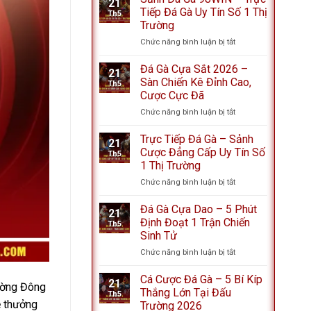
21
Trực
Tiếp Đá Gà Uy Tín Số 1 Thị
Th5
Tuyến
Trường
–
Chức năng bình luận bị tắt
ở
Bắt
Sảnh
Cầu
Đá
Thần
Đá Gà Cựa Sắt 2026 –
21
Gà
Tốc
Sàn Chiến Kê Đỉnh Cao,
Th5
98WIN
Ăn
Cược Cực Đã
–
Trọn
Chức năng bình luận bị tắt
ở
Trực
98%
Đá
Tiếp
Thưởng
Gà
Đá
Trực Tiếp Đá Gà – Sảnh
21
Cựa
Gà
Cược Đẳng Cấp Uy Tín Số
Th5
Sắt
Uy
1 Thị Trường
2026
Tín
Chức năng bình luận bị tắt
ở
–
Số
Trực
Sàn
1
Tiếp
Chiến
Đá Gà Cựa Dao – 5 Phút
Thị
21
Đá
Kê
Trường
Định Đoạt 1 Trận Chiến
Th5
Gà
Đỉnh
Sinh Tử
–
Cao,
Chức năng bình luận bị tắt
ở
Sảnh
Cược
Đá
Cược
Cực
Gà
Đẳng
Cá Cược Đá Gà – 5 Bí Kíp
Đã
21
rường Đông
Cựa
Cấp
Thắng Lớn Tại Đấu
Th5
Dao
Uy
ệ thưởng
Trường 2026