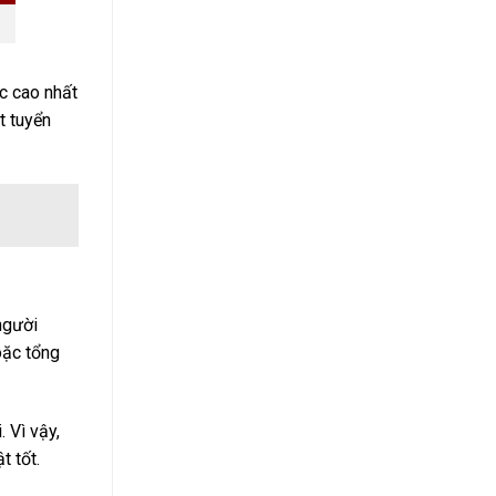
ợc cao nhất
t tuyển
người
oặc tổng
 Vì vậy,
t tốt.