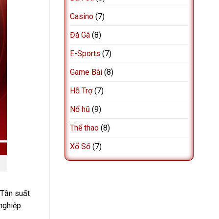
Nay
98WIN
Và
Casino
(7)
Phân
Tích
Đá Gà
(8)
Chi
Tiết
E-Sports
(7)
Game Bài
(8)
Hỗ Trợ
(7)
Nổ hũ
(9)
Thể thao
(8)
Xổ Số
(7)
 Tần suất
nghiệp.