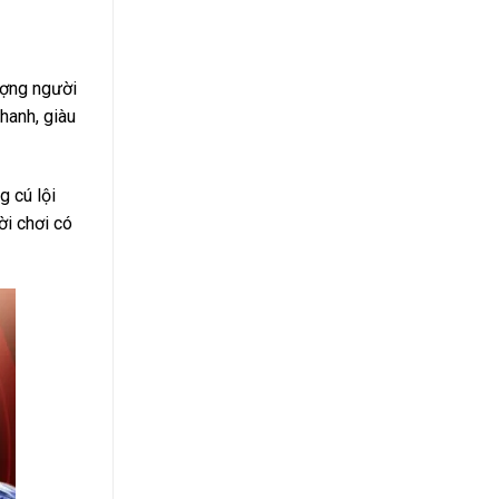
ượng người
hanh, giàu
g cú lội
ời chơi có