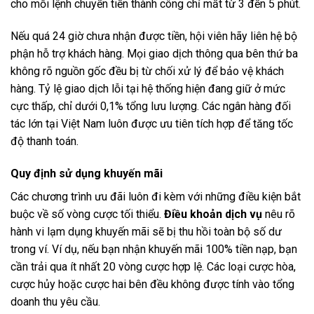
cho mỗi lệnh chuyển tiền thành công chỉ mất từ 3 đến 5 phút.
Nếu quá 24 giờ chưa nhận được tiền, hội viên hãy liên hệ bộ
phận hỗ trợ khách hàng. Mọi giao dịch thông qua bên thứ ba
không rõ nguồn gốc đều bị từ chối xử lý để bảo vệ khách
hàng. Tỷ lệ giao dịch lỗi tại hệ thống hiện đang giữ ở mức
cực thấp, chỉ dưới 0,1% tổng lưu lượng. Các ngân hàng đối
tác lớn tại Việt Nam luôn được ưu tiên tích hợp để tăng tốc
độ thanh toán.
Quy định sử dụng khuyến mãi
Các chương trình ưu đãi luôn đi kèm với những điều kiện bắt
buộc về số vòng cược tối thiểu.
Điều khoản dịch vụ
nêu rõ
hành vi lạm dụng khuyến mãi sẽ bị thu hồi toàn bộ số dư
trong ví. Ví dụ, nếu bạn nhận khuyến mãi 100% tiền nạp, bạn
cần trải qua ít nhất 20 vòng cược hợp lệ. Các loại cược hòa,
cược hủy hoặc cược hai bên đều không được tính vào tổng
doanh thu yêu cầu.