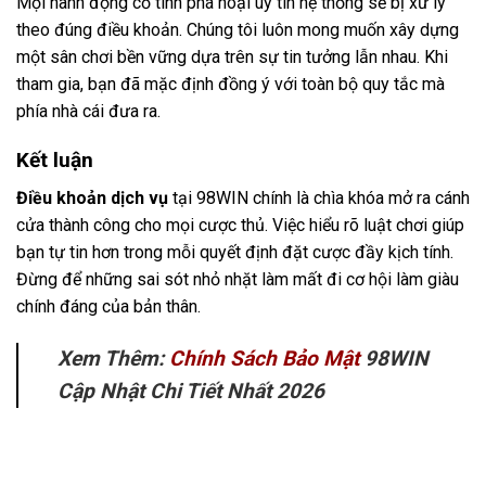
Mọi hành động cố tình phá hoại uy tín hệ thống sẽ bị xử lý
theo đúng điều khoản. Chúng tôi luôn mong muốn xây dựng
một sân chơi bền vững dựa trên sự tin tưởng lẫn nhau. Khi
tham gia, bạn đã mặc định đồng ý với toàn bộ quy tắc mà
phía nhà cái đưa ra.
Kết luận
Điều khoản dịch vụ
tại 98WIN chính là chìa khóa mở ra cánh
cửa thành công cho mọi cược thủ. Việc hiểu rõ luật chơi giúp
bạn tự tin hơn trong mỗi quyết định đặt cược đầy kịch tính.
Đừng để những sai sót nhỏ nhặt làm mất đi cơ hội làm giàu
chính đáng của bản thân.
Xem Thêm:
Chính Sách Bảo Mật
98WIN
Cập Nhật Chi Tiết Nhất 2026