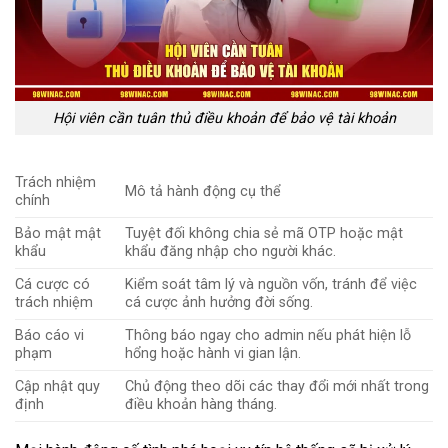
Hội viên cần tuân thủ điều khoản để bảo vệ tài khoản
Trách nhiệm
Mô tả hành động cụ thể
chính
Bảo mật mật
Tuyệt đối không chia sẻ mã OTP hoặc mật
khẩu
khẩu đăng nhập cho người khác.
Cá cược có
Kiểm soát tâm lý và nguồn vốn, tránh để việc
trách nhiệm
cá cược ảnh hưởng đời sống.
Báo cáo vi
Thông báo ngay cho admin nếu phát hiện lỗ
phạm
hổng hoặc hành vi gian lận.
Cập nhật quy
Chủ động theo dõi các thay đổi mới nhất trong
định
điều khoản hàng tháng.