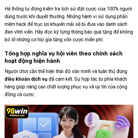
Hệ thống tự động kiểm tra lịch sử đặt cược của 100% người
dùng trước khi duyệt thưởng. Những hành vi sử dụng phần
mềm hack để trục lợi khuyến mãi sẽ bị đưa vào danh sách
đen vĩnh viễn. Hãy đọc kỹ từng thông báo quà tặng để không
bỏ lỡ những cơ hội gia tăng vốn cược miễn phí.
Tổng hợp nghĩa vụ hội viên theo chính sách
hoạt động hiện hành
Người chơi cần thể hiện thái độ văn minh và tuân thủ đúng
điều khoản dịch vụ
đã cam kết. Sự hợp tác từ phía khách
hàng giúp nâng cao chất lượng phục vụ và uy tín của cộng
đồng cá cược.