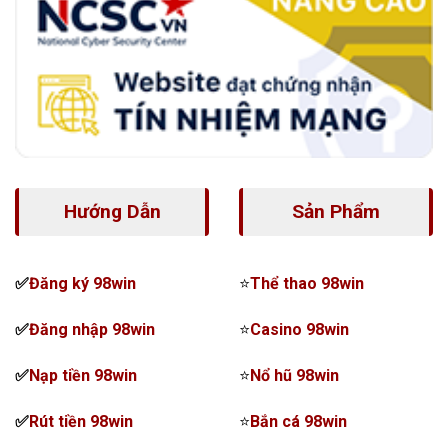
2023
Cách mạng hóa
Tích hợp hệ thống thanh toán
–
công nghệ
Blockchain tự động hóa 100%.
2024
2025
Thống trị thị
Chạm mốc 15.6 triệu thành viên &
–
trường châu Á
dẫn đầu về tỷ lệ hoàn trả.
2026
Những minh chứng cho thấy 98WIN an toàn
Sự an toàn của người chơi luôn được đặt lên hàng đầu thông
Hướng Dẫn
Sản Phẩm
qua các cam kết pháp lý và nền tảng bảo mật vững chắc.
Những chứng chỉ quốc tế dưới đây chính là bằng chứng thép
khẳng định độ uy tín tuyệt đối của
nhà cái
98WIN
.
✅
Đăng ký 98win
⭐
Thể thao 98win
Yếu tố
Công nghệ & Tổ chức
minh
Lợi ích cho người chơi
✅
Đăng nhập 98win
⭐
Casino 98win
xác nhận
chứng
✅
Nạp tiền 98win
⭐
Nổ hũ 98win
Pháp
98WIN
đảm bảo mọi hoạt
Isle of Man & Curaçao
lý quốc
động cá cược đều hợp pháp,
eGaming,…
tế
công bằng.
✅
Rút tiền 98win
⭐
Bắn cá 98win