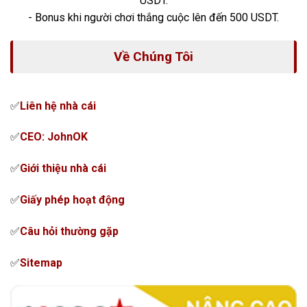
USDT.
ngày
- Bonus khi người chơi thắng cuộc lên đến 500 USDT.
98WIN – Hành trình khẳng định vị thế nhà cái
Về Chúng Tôi
hàng đầu
Hành trình phát triển của
98WIN
gắn liền với những nỗ lực
✅
Liên hệ nhà cái
không ngừng để kiến tạo một hệ sinh thái giải trí hoàn mỹ. Sự
kiên trì trong việc nâng cấp dịch vụ đã giúp hệ thống vượt qua
✅
CEO: JohnOK
nhiều đối thủ nặng ký để đứng đầu thị trường.
✅
Giới thiệu nhà cái
Giai
Dấu ấn phát triển
Thành tựu đạt được
đoạn
✅
Giấy phép hoạt động
2017
98WIN
gia nhập thị
Đạt mốc 1 triệu thành viên và nhận
–
✅
Câu hỏi thường gặp
trường cá cược
giấy phép PAGCOR.
2019
2020
✅
Sitemap
Mở rộng quy mô
Chinh phục thị trường Brazil,
–
toàn cầu
Philippines với 8 triệu người dùng.
2022