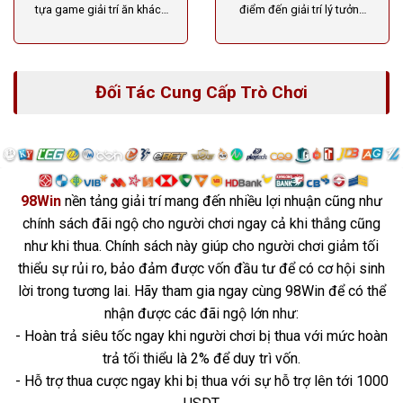
tựa game giải trí ăn khách
điểm đến giải trí lý tưởng
Tốc độ giao
hàng đầu nhờ luật chơi đơn
cho cộng đồng đam mê cá
Nạp tiền: 30 giây
dịch
giản cùng tỷ lệ trả [...]
cược. Nhà cái 98WIN mang
[...]
Tỷ lệ hoàn trả
Lên đến 3.5% (Cao nhất thị trường 2026)
Đối Tác Cung Cấp Trò Chơi
Công nghệ
Hệ thống Blockchain & Tường lửa 5 lớp
bảo mật
Hỗ trợ khách
Hỗ trợ đa nền tảng (Live Chat, Telegram,
hàng
Hotline) hoạt động 24/7
98Win
nền tảng giải trí mang đến nhiều lợi nhuận cũng như
chính sách đãi ngộ cho người chơi ngay cả khi thắng cũng
như khi thua. Chính sách này giúp cho người chơi giảm tối
thiểu sự rủi ro, bảo đảm được vốn đầu tư để có cơ hội sinh
lời trong tương lai. Hãy tham gia ngay cùng 98Win để có thể
nhận được các đãi ngộ lớn như:
- Hoàn trả siêu tốc ngay khi người chơi bị thua với mức hoàn
trả tối thiểu là 2% để duy trì vốn.
- Hỗ trợ thua cược ngay khi bị thua với sự hỗ trợ lên tới 1000
98WIN – Nơi hội tụ đẳng cấp cá cược và thưởng khủng mỗi