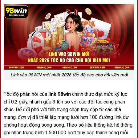
Link vào 98WIN mới nhất 2026 tốc độ cao cho hội viên mới
Tốc độ phản hồi của
link 98win
chính thức đạt mức kỷ lục
chỉ 0.2 giây, nhanh gấp 3 lần so với các đối tác cùng phân
khúc. Để đối phó với tình trạng chặn truy cập từ các nhà
mạng, đơn vị đã thiết lập mạng lưới hơn 100 đường link dự
phòng hoạt động song song. Theo số liệu thống kê, hệ thống
ghi nhận trung bình 1.500.000 lượt truy cập thành công mỗi