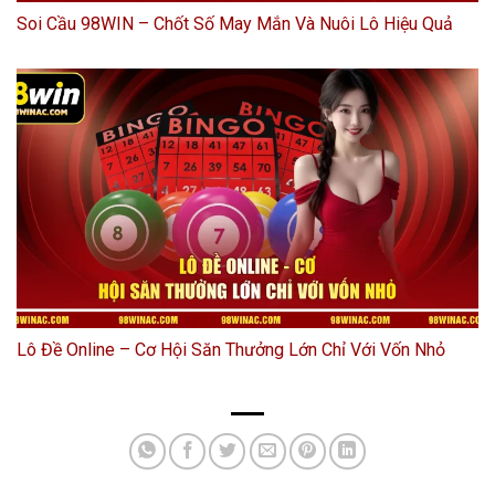
Soi Cầu 98WIN – Chốt Số May Mắn Và Nuôi Lô Hiệu Quả
Lô Đề Online – Cơ Hội Săn Thưởng Lớn Chỉ Với Vốn Nhỏ