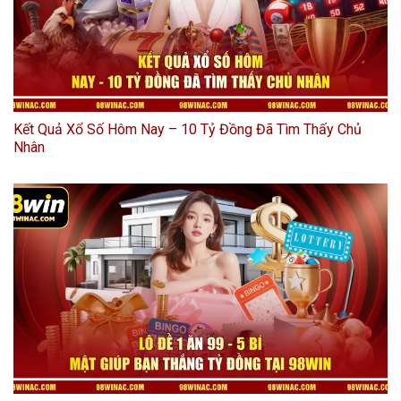
Kết Quả Xổ Số Hôm Nay – 10 Tỷ Đồng Đã Tìm Thấy Chủ
Nhân