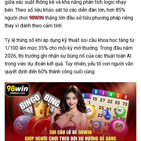
giữa xác suất thống kê và khả năng phân tích logic nhạy
bén. Theo số liệu khảo sát từ các diễn đàn lớn, hơn 85%
người chơi
98WIN
thắng lớn đều sở hữu phương pháp riêng
thay vì đánh theo cảm tính.
Tỷ lệ trúng số khi áp dụng kỹ thuật soi cầu khoa học tăng từ
1/100 lên mức 35% cho mỗi kỳ mở thưởng. Trong đầu năm
2026, thị trường ghi nhận sự bùng nổ của các thuật toán AI
trong việc dự đoán kết quả. Tuy nhiên, yếu tố con người vẫn
quyết định đến 60% thành công cuối cùng.