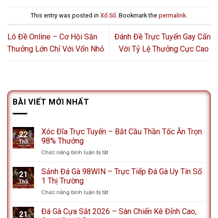
This entry was posted in
Xổ Số
. Bookmark the
permalink
.
Lô Đề Online – Cơ Hội Săn
Đánh Đề Trực Tuyến Gay Cấn
Thưởng Lớn Chỉ Với Vốn Nhỏ
Với Tỷ Lệ Thưởng Cực Cao
BÀI VIẾT MỚI NHẤT
Xóc Đĩa Trực Tuyến – Bắt Cầu Thần Tốc Ăn Trọn
22
98% Thưởng
Th5
Chức năng bình luận bị tắt
ở
Xóc
Đĩa
Sảnh Đá Gà 98WIN – Trực Tiếp Đá Gà Uy Tín Số
21
Trực
1 Thị Trường
Th5
Tuyến
Chức năng bình luận bị tắt
ở
–
Sảnh
Bắt
Đá
Đá Gà Cựa Sắt 2026 – Sàn Chiến Kê Đỉnh Cao,
Cầu
21
Gà