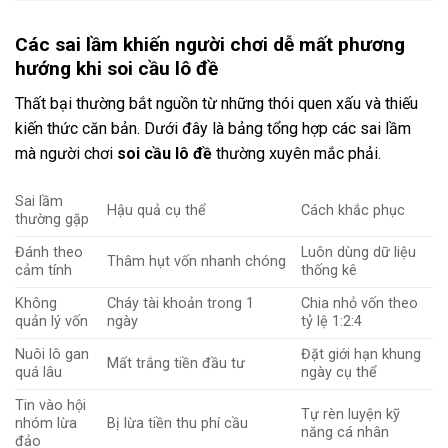
Các sai lầm khiến người chơi dễ mất phương
hướng khi soi cầu lô đề
Thất bại thường bắt nguồn từ những thói quen xấu và thiếu
kiến thức căn bản. Dưới đây là bảng tổng hợp các sai lầm
mà người chơi
soi cầu lô đề
thường xuyên mắc phải.
Sai lầm
Hậu quả cụ thể
Cách khắc phục
thường gặp
Đánh theo
Luôn dùng dữ liệu
Thâm hụt vốn nhanh chóng
cảm tính
thống kê
Không
Cháy tài khoản trong 1
Chia nhỏ vốn theo
quản lý vốn
ngày
tỷ lệ 1:2:4
Nuôi lô gan
Đặt giới hạn khung
Mất trắng tiền đầu tư
quá lâu
ngày cụ thể
Tin vào hội
Tự rèn luyện kỹ
nhóm lừa
Bị lừa tiền thu phí cầu
năng cá nhân
đảo