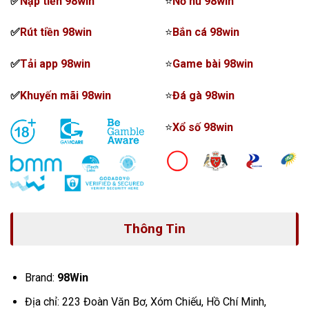
✅
Nạp tiền 98win
⭐
Nổ hũ 98win
✅
Rút tiền 98win
⭐
Bắn cá 98win
✅
Tải app 98win
⭐
Game bài 98win
✅
Khuyến mãi 98win
⭐
Đá gà 98win
⭐
Xổ số 98win
Thông Tin
Brand:
98Win
Địa chỉ: 223 Đoàn Văn Bơ, Xóm Chiếu, Hồ Chí Minh,