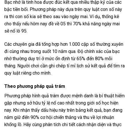
Bạc nhớ là tinh hoa được đúc kết qua nhiều thập kỷ của các
bậc tiền bối. Phương pháp này dựa trên quy luật con số này
ra thì con số kia sẽ theo sau vào ngày mai. Ví dụ, thống kê
cho thấy nếu hôm nay đề về 05 thì 70% khả năng ngày mai
sẽ nổ lô 95.
Các chuyên gia đã tổng hợp hơn 1.000 cặp số thường xuyên
đi cùng nhau trong suốt 10 năm qua. Độ chính xác của bạc
nhớ thường duy trì ở mức ổn định từ 65% đến 80% mỗi
tháng. Người chơi cần ghi chép tỉ mỉ lịch sử kết quả để tìm ra
quy luật riêng cho mình.
Theo phương pháp quả trám
Phương pháp hình quả trám được mệnh danh là bí thuật hiếm
gặp nhưng sở hữu tỷ lệ nổ cao nhất trong giới số học hiện
nay. Khi nhận thấy dấu hiệu này trên bảng kết quả, bạn đang
nắm giữ đến 90% cơ hội chiến thắng và thu về lợi nhuận
khổng lồ. Hãy cùng phân tích chi tiết cách nhận diện và thực