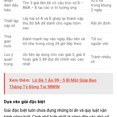
Nhận
92% nổ
Tìm 3 giải liền kề có cấu trúc số B –
diện dấu
trong khung
ABA – B tại các vị trí tương ứng.
hiệu
2 ngày
Lấy hai số A và B ghép lại thành cặp
Thiết lập
thủ đô BA để đánh cho ngày hôm
Rất ổn định
cặp số
sau.
Thời
Đánh mạnh tay vào ngày đầu tiên và
Tối ưu
gian
lót nhẹ trong vòng 24 giờ tiếp theo.
nguồn vốn
nuôi
Lưu ý
Ưu tiên áp dụng cho các giải 3, giải 4
Tránh nhiễu
quan
hoặc giải 5 để đạt độ chính xác cao
số
trọng
nhất.
Xem thêm:
Lô Đề 1 Ăn 99 - 5 Bí Mật Giúp Bạn
Thắng Tỷ Đồng Tại 98WIN
Dựa vào giải đặc biệt
Giải đặc biệt luôn chứa đựng những bí ẩn và quy luật vận
hành riêng biệt. Cách phổ biến nhất là cộng dồn các chữ số