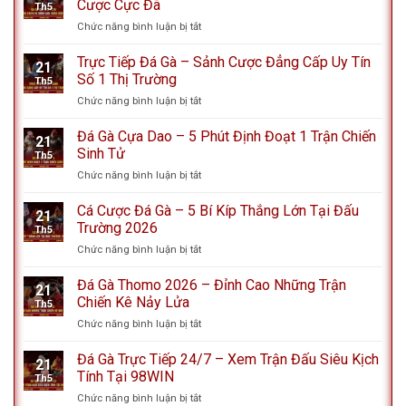
Thần
Cược Cực Đã
Th5
98WIN
Tốc
Chức năng bình luận bị tắt
ở
–
Ăn
Đá
Trực
Trọn
Gà
Trực Tiếp Đá Gà – Sảnh Cược Đẳng Cấp Uy Tín
Tiếp
98%
21
Cựa
Đá
Số 1 Thị Trường
Thưởng
Th5
Sắt
Gà
Chức năng bình luận bị tắt
ở
2026
Uy
Trực
–
Tín
Tiếp
Đá Gà Cựa Dao – 5 Phút Định Đoạt 1 Trận Chiến
Sàn
Số
21
Đá
Chiến
Sinh Tử
1
Th5
Gà
Kê
Thị
Chức năng bình luận bị tắt
ở
–
Đỉnh
Trường
Đá
Sảnh
Cao,
Gà
Cá Cược Đá Gà – 5 Bí Kíp Thắng Lớn Tại Đấu
Cược
Cược
21
Cựa
Đẳng
Trường 2026
Cực
Th5
Dao
Cấp
Đã
Chức năng bình luận bị tắt
ở
–
Uy
Cá
5
Tín
Cược
Đá Gà Thomo 2026 – Đỉnh Cao Những Trận
Phút
Số
21
Đá
Định
Chiến Kê Nảy Lửa
1
Th5
Gà
Đoạt
Thị
Chức năng bình luận bị tắt
ở
–
1
Trường
Đá
5
Trận
Gà
Đá Gà Trực Tiếp 24/7 – Xem Trận Đấu Siêu Kịch
Bí
Chiến
21
Thomo
Kíp
Tính Tại 98WIN
Sinh
Th5
2026
Thắng
Tử
Chức năng bình luận bị tắt
ở
–
Lớn