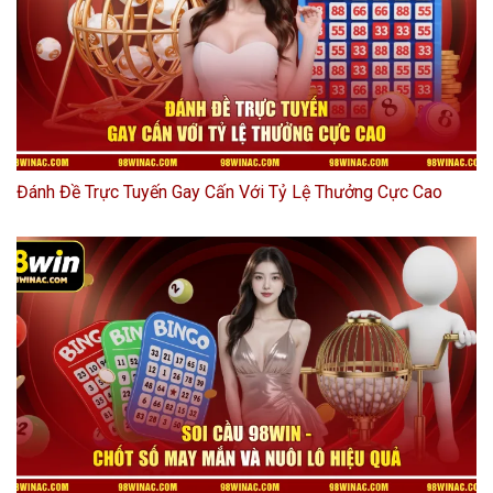
Đánh Đề Trực Tuyến Gay Cấn Với Tỷ Lệ Thưởng Cực Cao