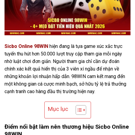
Sicbo Online 98WIN
hiện đang là tựa game xúc xắc trực
tuyến thu hút hơn 50.000 lượt truy cập tham gia mỗi ngày
nhờ luật chơi đơn giản. Người tham gia chỉ cần dự đoán
chính xác kết quả hiển thị của 3 viên xí ngầu để nhận về
những khoản lợi nhuận hấp dẫn. 98WIN cam kết mang đến
một không gian cá cược minh bạch, sở hữu tỷ lệ trả thưởng
cạnh tranh cao hàng đầu thị trường hiện nay.
Mục lục
Điểm nổi bật làm nên thương hiệu Sicbo Online
98WIN