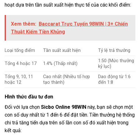
hoạt dựa trên tần suất xuất hiện thực tế của các khối điểm:
Xem thêm:
Baccarat Trực Tuyến 98WIN | 3+ Chiến
Thuật Kiếm Tiền Khủng
Loại tổng điểm
Tần suất xuất hiện
Tỷ lệ trả thưởng
1:50 (Mức thưởng
Tổng 4 hoặc 17
1.4% (Thấp nhất)
kỷ lục)
Tổng 9, 10, 11
Cao nhất (Nhiều tổ hợp
Dao động từ 1:6
hoặc 12
tạo thành)
đến 1:8
Hình thức đầu tư đơn
Đối với lựa chọn
Sicbo Online 98WIN
này, bạn sẽ chọn một
con số duy nhất từ 1 đến 6 để đặt tiền. Tiền thưởng hệ thống
chi trả tăng tiến dựa trên số lần con số đó xuất hiện trong
kết quả: