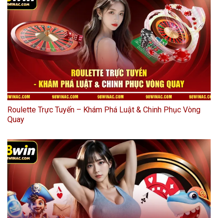
Roulette Trực Tuyến – Khám Phá Luật & Chinh Phục Vòng
Quay