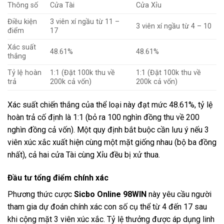
Thông số
Cửa Tài
Cửa Xỉu
Điều kiện
3 viên xí ngầu từ 11 –
3 viên xí ngầu từ 4 – 10
điểm
17
Xác suất
48.61%
48.61%
thắng
Tỷ lệ hoàn
1:1 (Đặt 100k thu về
1:1 (Đặt 100k thu về
trả
200k cả vốn)
200k cả vốn)
Xác suất chiến thắng của thể loại này đạt mức 48.61%, tỷ lệ
hoàn trả cố định là 1:1 (bỏ ra 100 nghìn đồng thu về 200
nghìn đồng cả vốn). Một quy định bắt buộc cần lưu ý nếu 3
viên xúc xắc xuất hiện cùng một mặt giống nhau (bộ ba đồng
nhất), cả hai cửa Tài cùng Xỉu đều bị xử thua.
Đầu tư tổng điểm chính xác
Phương thức cược
Sicbo Online 98WIN
này yêu cầu người
tham gia dự đoán chính xác con số cụ thể từ 4 đến 17 sau
khi cộng mặt 3 viên xúc xắc. Tỷ lệ thưởng được áp dụng linh