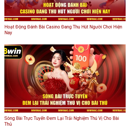
Hoạt Động Đánh Bài Casino Đang Thu Hút Người Chơi Hiện
Nay
Sòng Bài Trực Tuyến Đem Lại Trải Nghiệm Thú Vị Cho Bài
Thủ