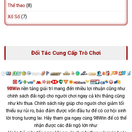
Thể thao
(8)
Xổ Số
(7)
Đối Tác Cung Cấp Trò Chơi
98Win
nền tảng giải trí mang đến nhiều lợi nhuận cũng như
chính sách đãi ngộ cho người chơi ngay cả khi thắng cũng
như khi thua. Chính sách này giúp cho người chơi giảm tối
thiểu sự rủi ro, bảo đảm được vốn đầu tư để có cơ hội sinh
lời trong tương lai. Hãy tham gia ngay cùng 98Win để có thể
nhận được các đãi ngộ lớn như: