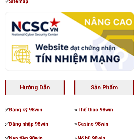
✅
Sitemap
Hướng Dẫn
Sản Phẩm
✅
Đăng ký 98win
⭐
Thể thao 98win
✅
Đăng nhập 98win
⭐
Casino 98win
✅
Nạp tiền 98win
⭐
Nổ hũ 98win