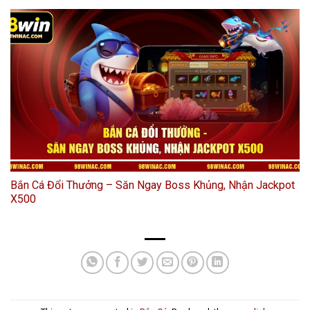
Bắn Cá Đổi Thưởng – Săn Ngay Boss Khủng, Nhận Jackpot
X500