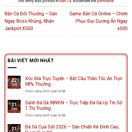
This entry was posted in
Bắn Cá
. Bookmark the
permalink
.
Bắn Cá Đổi Thưởng – Săn
Game Bắn Cá Online – Chinh
Ngay Boss Khủng, Nhận
Phục Đại Dương Ăn Ngay
Jackpot X500
x500
BÀI VIẾT MỚI NHẤT
Xóc Đĩa Trực Tuyến – Bắt Cầu Thần Tốc Ăn Trọn
22
98% Thưởng
Th5
Chức năng bình luận bị tắt
ở
Xóc
Đĩa
Sảnh Đá Gà 98WIN – Trực Tiếp Đá Gà Uy Tín Số
21
Trực
1 Thị Trường
Th5
Tuyến
Chức năng bình luận bị tắt
ở
–
Sảnh
Bắt
Đá
Đá Gà Cựa Sắt 2026 – Sàn Chiến Kê Đỉnh Cao,
Cầu
21
Gà
Thần