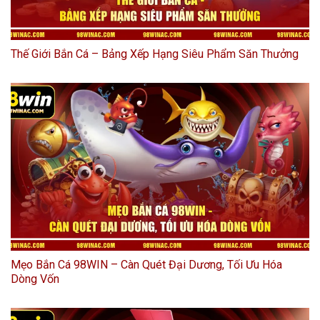
Thế Giới Bắn Cá – Bảng Xếp Hạng Siêu Phẩm Săn Thưởng
Mẹo Bắn Cá 98WIN – Càn Quét Đại Dương, Tối Ưu Hóa
Dòng Vốn