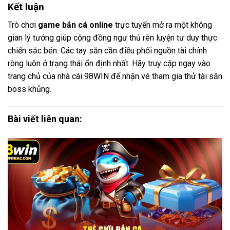
Kết luận
Trò chơi
game bắn cá online
trực tuyến mở ra một không
gian lý tưởng giúp cộng đồng ngư thủ rèn luyện tư duy thực
chiến sắc bén. Các tay săn cần điều phối nguồn tài chính
ròng luôn ở trạng thái ổn định nhất. Hãy truy cập ngay vào
trang chủ của nhà cái 98WIN để nhận vé tham gia thử tài săn
boss khủng.
Bài viết liên quan: