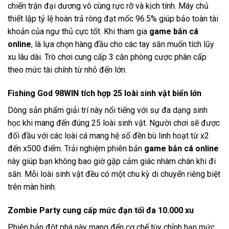
chiến trận đại dương vô cùng rực rỡ và kịch tính. Máy chủ
thiết lập tỷ lệ hoàn trả ròng đạt mốc 96.5% giúp bảo toàn tài
khoản của ngư thủ cực tốt. Khi tham gia
game bắn cá
online
, là lựa chọn hàng đầu cho các tay săn muốn tích lũy
xu lâu dài. Trò chơi cung cấp 3 căn phòng cược phân cấp
theo mức tài chính từ nhỏ đến lớn.
Fishing God 98WIN tích hợp 25 loài sinh vật biển lớn
Dòng sản phẩm giải trí này nổi tiếng với sự đa dạng sinh
học khi mang đến đúng 25 loài sinh vật. Người chơi sẽ được
đối đầu với các loài cá mang hệ số đền bù linh hoạt từ x2
đến x500 điểm. Trải nghiệm phiên bản
game bắn cá online
này giúp bạn không bao giờ gặp cảm giác nhàm chán khi đi
săn. Mỗi loài sinh vật đều có một chu kỳ di chuyển riêng biệt
trên màn hình.
Zombie Party cung cấp mức đạn tối đa 10.000 xu
Phiên bản đột phá này mang đến cơ chế tùy chỉnh hạn mức