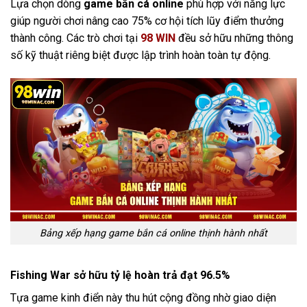
Lựa chọn dòng
game bắn cá online
phù hợp với năng lực
giúp người chơi nâng cao 75% cơ hội tích lũy điểm thưởng
thành công. Các trò chơi tại
98 WIN
đều sở hữu những thông
số kỹ thuật riêng biệt được lập trình hoàn toàn tự động.
Bảng xếp hạng game bắn cá online thịnh hành nhất
Fishing War sở hữu tỷ lệ hoàn trả đạt 96.5%
Tựa game kinh điển này thu hút cộng đồng nhờ giao diện