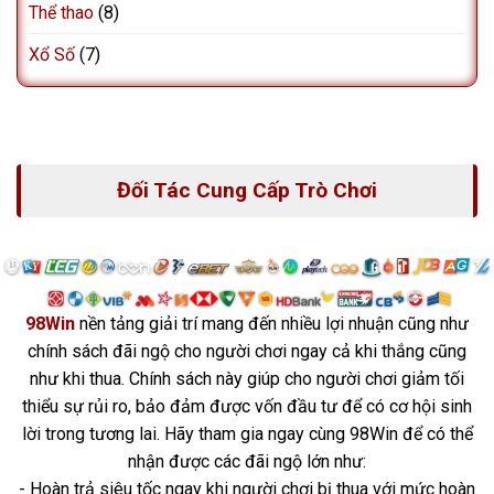
Thể thao
(8)
Xổ Số
(7)
Đối Tác Cung Cấp Trò Chơi
98Win
nền tảng giải trí mang đến nhiều lợi nhuận cũng như
chính sách đãi ngộ cho người chơi ngay cả khi thắng cũng
như khi thua. Chính sách này giúp cho người chơi giảm tối
thiểu sự rủi ro, bảo đảm được vốn đầu tư để có cơ hội sinh
lời trong tương lai. Hãy tham gia ngay cùng 98Win để có thể
nhận được các đãi ngộ lớn như:
- Hoàn trả siêu tốc ngay khi người chơi bị thua với mức hoàn