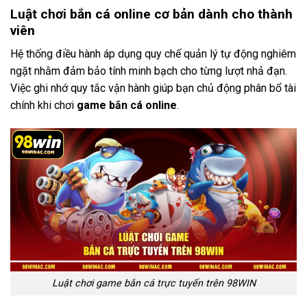
Luật chơi bắn cá online cơ bản dành cho thành
viên
Hệ thống điều hành áp dụng quy chế quản lý tự động nghiêm
ngặt nhằm đảm bảo tính minh bạch cho từng lượt nhả đạn.
Việc ghi nhớ quy tắc vận hành giúp bạn chủ động phân bổ tài
chính khi chơi
game bắn cá online
.
Luật chơi game bắn cá trực tuyến trên 98WIN