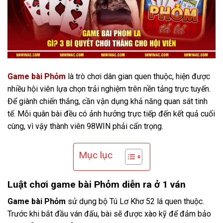
Game bài Phỏm
là trò chơi dân gian quen thuộc, hiện được
nhiều hội viên lựa chọn trải nghiệm trên nền tảng trực tuyến.
Để giành chiến thắng, cần vận dụng khả năng quan sát tinh
tế. Mỗi quân bài đều có ảnh hưởng trực tiếp đến kết quả cuối
cùng, vì vậy thành viên 98WIN phải cẩn trọng.
Mục lục
Luật chơi game bài Phỏm diễn ra ở 1 ván
Game bài Phỏm
sử dụng bộ Tú Lơ Khơ 52 lá quen thuộc.
Trước khi bắt đầu ván đấu, bài sẽ được xào kỹ để đảm bảo