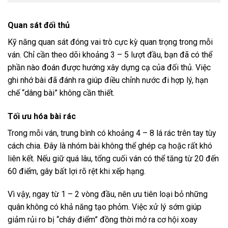
Quan sát đối thủ
Kỹ năng quan sát đóng vai trò cực kỳ quan trọng trong mỗi
ván. Chỉ cần theo dõi khoảng 3 – 5 lượt đầu, bạn đã có thể
phần nào đoán được hướng xây dựng cạ của đối thủ. Việc
ghi nhớ bài đã đánh ra giúp điều chỉnh nước đi hợp lý, hạn
chế “dâng bài” không cần thiết.
Tối ưu hóa bài rác
Trong mỗi ván, trung bình có khoảng 4 – 8 lá rác trên tay tùy
cách chia. Đây là nhóm bài không thể ghép cạ hoặc rất khó
liên kết. Nếu giữ quá lâu, tổng cuối ván có thể tăng từ 20 đến
60 điểm, gây bất lợi rõ rệt khi xếp hạng.
Vì vậy, ngay từ 1 – 2 vòng đầu, nên ưu tiên loại bỏ những
quân không có khả năng tạo phỏm. Việc xử lý sớm giúp
giảm rủi ro bị “cháy điểm” đồng thời mở ra cơ hội xoay