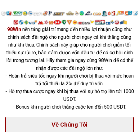
98Win
nền tảng giải trí mang đến nhiều lợi nhuận cũng như
chính sách đãi ngộ cho người chơi ngay cả khi thắng cũng
như khi thua. Chính sách này giúp cho người chơi giảm tối
thiểu sự rủi ro, bảo đảm được vốn đầu tư để có cơ hội sinh
lời trong tương lai. Hãy tham gia ngay cùng 98Win để có thể
nhận được các đãi ngộ lớn như:
- Hoàn trả siêu tốc ngay khi người chơi bị thua với mức hoàn
trả tối thiểu là 2% để duy trì vốn.
- Hỗ trợ thua cược ngay khi bị thua với sự hỗ trợ lên tới 1000
USDT.
- Bonus khi người chơi thắng cuộc lên đến 500 USDT.
Về Chúng Tôi