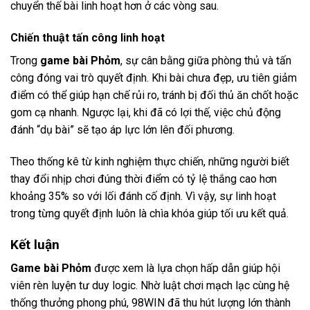
chuyển thế bài linh hoạt hơn ở các vòng sau.
Chiến thuật tấn công linh hoạt
Trong
game bài Phỏm
, sự cân bằng giữa phòng thủ và tấn
công đóng vai trò quyết định. Khi bài chưa đẹp, ưu tiên giảm
điểm có thể giúp hạn chế rủi ro, tránh bị đối thủ ăn chốt hoặc
gom cạ nhanh. Ngược lại, khi đã có lợi thế, việc chủ động
đánh “dụ bài” sẽ tạo áp lực lớn lên đối phương.
Theo thống kê từ kinh nghiệm thực chiến, những người biết
thay đổi nhịp chơi đúng thời điểm có tỷ lệ thắng cao hơn
khoảng 35% so với lối đánh cố định. Vì vậy, sự linh hoạt
trong từng quyết định luôn là chìa khóa giúp tối ưu kết quả.
Kết luận
Game bài Phỏm
được xem là lựa chọn hấp dẫn giúp hội
viên rèn luyện tư duy logic. Nhờ luật chơi mạch lạc cùng hệ
thống thưởng phong phú, 98WIN đã thu hút lượng lớn thành