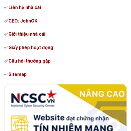
✅
Liên hệ nhà cái
✅
CEO: JohnOK
✅
Giới thiệu nhà cái
✅
Giấy phép hoạt động
✅
Câu hỏi thường gặp
✅
Sitemap