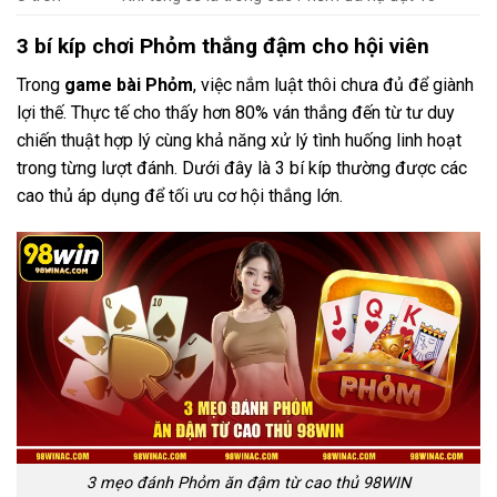
3 bí kíp chơi Phỏm thắng đậm cho hội viên
Trong
game bài Phỏm
, việc nắm luật thôi chưa đủ để giành
lợi thế. Thực tế cho thấy hơn 80% ván thắng đến từ tư duy
chiến thuật hợp lý cùng khả năng xử lý tình huống linh hoạt
trong từng lượt đánh. Dưới đây là 3 bí kíp thường được các
cao thủ áp dụng để tối ưu cơ hội thắng lớn.
3 mẹo đánh Phỏm ăn đậm từ cao thủ 98WIN