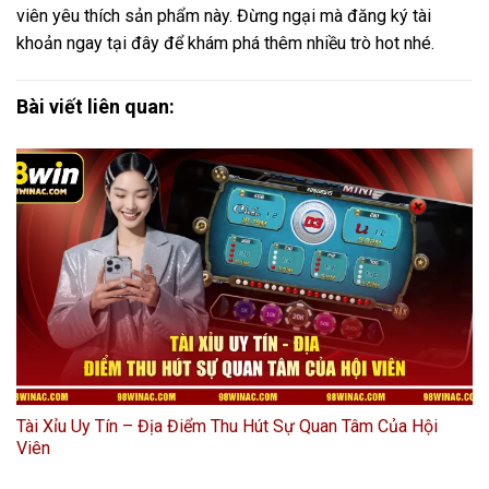
viên yêu thích sản phẩm này. Đừng ngại mà đăng ký tài
khoản ngay tại đây để khám phá thêm nhiều trò hot nhé.
Bài viết liên quan:
Tài Xỉu Uy Tín – Địa Điểm Thu Hút Sự Quan Tâm Của Hội
Viên