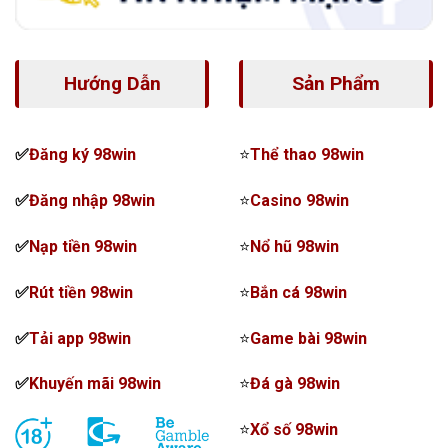
Hướng Dẫn
Sản Phẩm
✅
Đăng ký 98win
⭐
Thể thao 98win
✅
Đăng nhập 98win
⭐
Casino 98win
✅
Nạp tiền 98win
⭐
Nổ hũ 98win
✅
Rút tiền 98win
⭐
Bắn cá 98win
✅
Tải app 98win
⭐
Game bài 98win
✅
Khuyến mãi 98win
⭐
Đá gà 98win
⭐
Xổ số 98win