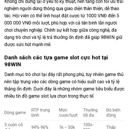
Không chỉ dừng lại ở yếu tố kỹ thuật, nền tảng còn tối ưu trải
nghiệm người dùng thông qua giao diện thân thiện, dễ thao
tác. Hội viên có thể linh hoạt đặt cược từ 1000 VNĐ đến 5
000 000 VNĐ mỗi lượt, phù hợp với cả tân binh lẫn người
chơi chuyên nghiệp. Chính sự kết hợp giữa công nghệ, đa
dạng trò chơi và tỷ lệ trả thưởng ổn định đã giúp 98WIN giữ
được sức hút mạnh mẽ.
Danh sách các tựa game slot cực hot tại
98WIN
Danh mục trò chơi tại đây rất phong phú, tuy nhiên game thủ
nên tập trung vào các dòng game có hiệu suất cao và tỷ lệ
thắng ổn định. Dưới đây là những nhóm game tiêu biểu được
nhiều tín đồ game slot lựa chọn trong thực tế.
RTP trung
Mức
Thưởng
Độ biến
Dòng game
bình
cược/lượt
tối đa
động
3 cuộn cổ
100x-
94%-96%
1k – 50k
Thấp