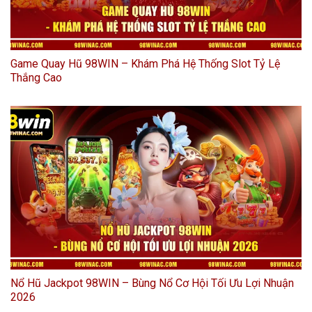
Game Quay Hũ 98WIN – Khám Phá Hệ Thống Slot Tỷ Lệ
Thắng Cao
Nổ Hũ Jackpot 98WIN – Bùng Nổ Cơ Hội Tối Ưu Lợi Nhuận
2026