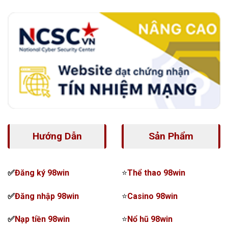
Hướng Dẫn
Sản Phẩm
✅
Đăng ký 98win
⭐
Thể thao 98win
✅
Đăng nhập 98win
⭐
Casino 98win
✅
Nạp tiền 98win
⭐
Nổ hũ 98win