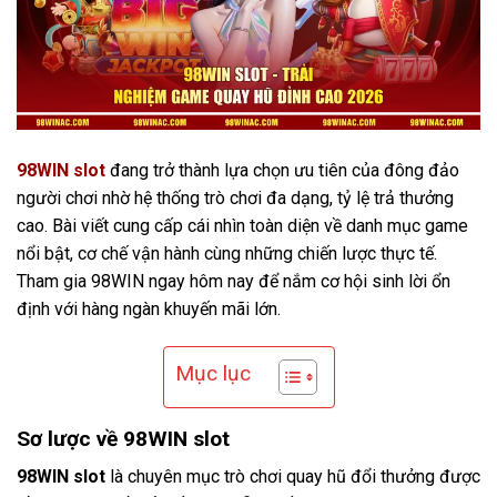
98WIN slot
đang trở thành lựa chọn ưu tiên của đông đảo
người chơi nhờ hệ thống trò chơi đa dạng, tỷ lệ trả thưởng
cao. Bài viết cung cấp cái nhìn toàn diện về danh mục game
nổi bật, cơ chế vận hành cùng những chiến lược thực tế.
Tham gia 98WIN ngay hôm nay để nắm cơ hội sinh lời ổn
định với hàng ngàn khuyến mãi lớn.
Mục lục
Sơ lược về 98WIN slot
98WIN slot
là chuyên mục trò chơi quay hũ đổi thưởng được