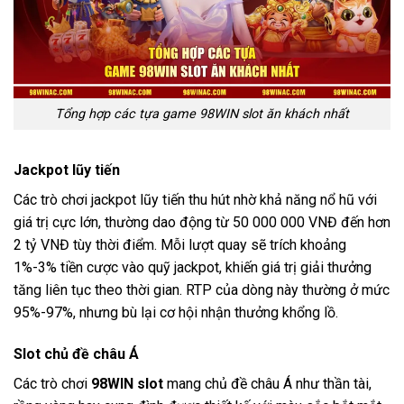
Tổng hợp các tựa game 98WIN slot ăn khách nhất
Jackpot lũy tiến
Các trò chơi jackpot lũy tiến thu hút nhờ khả năng nổ hũ với
giá trị cực lớn, thường dao động từ 50 000 000 VNĐ đến hơn
2 tỷ VNĐ tùy thời điểm. Mỗi lượt quay sẽ trích khoảng
1%-3% tiền cược vào quỹ jackpot, khiến giá trị giải thưởng
tăng liên tục theo thời gian. RTP của dòng này thường ở mức
95%-97%, nhưng bù lại cơ hội nhận thưởng khổng lồ.
Slot chủ đề châu Á
Các trò chơi
98WIN slot
mang chủ đề châu Á như thần tài,