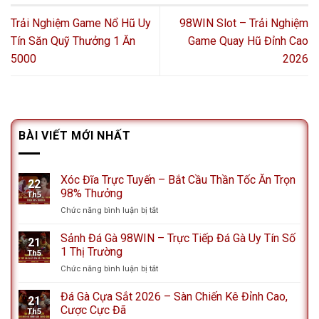
Trải Nghiệm Game Nổ Hũ Uy
98WIN Slot – Trải Nghiệm
Tín Săn Quỹ Thưởng 1 Ăn
Game Quay Hũ Đỉnh Cao
5000
2026
BÀI VIẾT MỚI NHẤT
Xóc Đĩa Trực Tuyến – Bắt Cầu Thần Tốc Ăn Trọn
22
98% Thưởng
Th5
Chức năng bình luận bị tắt
ở
Xóc
Đĩa
Sảnh Đá Gà 98WIN – Trực Tiếp Đá Gà Uy Tín Số
21
Trực
1 Thị Trường
Th5
Tuyến
Chức năng bình luận bị tắt
ở
–
Sảnh
Bắt
Đá
Đá Gà Cựa Sắt 2026 – Sàn Chiến Kê Đỉnh Cao,
Cầu
21
Gà
Thần
Cược Cực Đã
Th5
98WIN