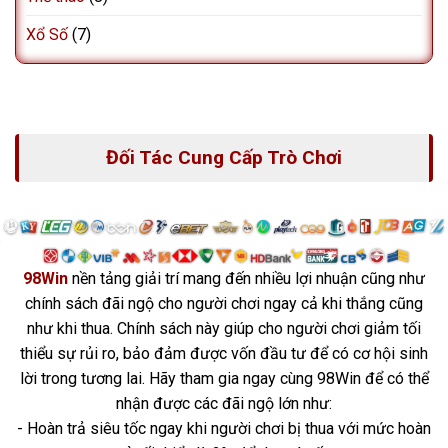
Xổ Số
(7)
Đối Tác Cung Cấp Trò Chơi
98Win
nền tảng giải trí mang đến nhiều lợi nhuận cũng như
chính sách đãi ngộ cho người chơi ngay cả khi thắng cũng
như khi thua. Chính sách này giúp cho người chơi giảm tối
thiểu sự rủi ro, bảo đảm được vốn đầu tư để có cơ hội sinh
lời trong tương lai. Hãy tham gia ngay cùng 98Win để có thể
nhận được các đãi ngộ lớn như:
- Hoàn trả siêu tốc ngay khi người chơi bị thua với mức hoàn