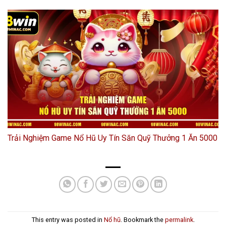
Trải Nghiệm Game Nổ Hũ Uy Tín Săn Quỹ Thưởng 1 Ăn 5000
This entry was posted in
Nổ hũ
. Bookmark the
permalink
.