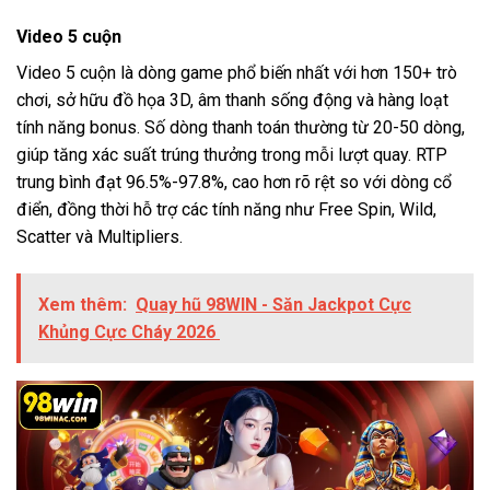
Video 5 cuộn
Video 5 cuộn là dòng game phổ biến nhất với hơn 150+ trò
chơi, sở hữu đồ họa 3D, âm thanh sống động và hàng loạt
tính năng bonus. Số dòng thanh toán thường từ 20-50 dòng,
giúp tăng xác suất trúng thưởng trong mỗi lượt quay. RTP
trung bình đạt 96.5%-97.8%, cao hơn rõ rệt so với dòng cổ
điển, đồng thời hỗ trợ các tính năng như Free Spin, Wild,
Scatter và Multipliers.
Xem thêm:
Quay hũ 98WIN - Săn Jackpot Cực
Khủng Cực Cháy 2026