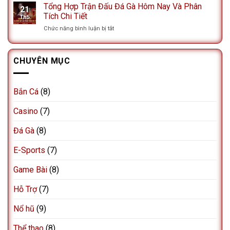
Gà
Tổng Hợp Trận Đấu Đá Gà Hôm Nay Và Phân
Cao
Đấu
21
Trực
Những
Tích Chi Tiết
Trường
Th5
Tiếp
Trận
2026
Chức năng bình luận bị tắt
ở
24/7
Chiến
Tổng
–
Kê
Hợp
Xem
Nảy
Trận
Trận
Lửa
CHUYÊN MỤC
Đấu
Đấu
Đá
Siêu
Gà
Kịch
Hôm
Bắn Cá
(8)
Tính
Nay
Tại
Và
98WIN
Casino
(7)
Phân
Tích
Đá Gà
(8)
Chi
Tiết
E-Sports
(7)
Game Bài
(8)
Hỗ Trợ
(7)
Nổ hũ
(9)
Thể thao
(8)